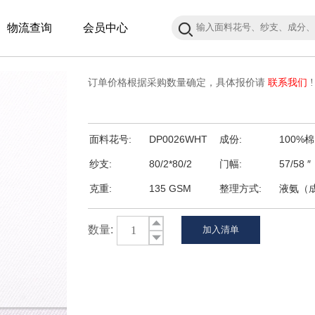
物流查询
会员中心
订单价格根据采购数量确定，具体报价请
联系我们
!
面料花号:
DP0026WHT
成份:
100%棉
纱支:
80/2*80/2
门幅:
57/58 ″
克重:
135 GSM
整理方式:
液氨（
数量: