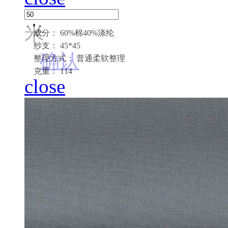
米
成分： 60%棉40%涤纶
纱支： 45*45
确认
整理方式： 普通柔软整理
克重： 114
close