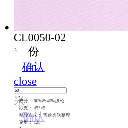
CL0050-02
份
确认
close
米
成分： 60%棉40%涤纶
纱支： 45*45
确认
整理方式： 普通柔软整理
克重： 128