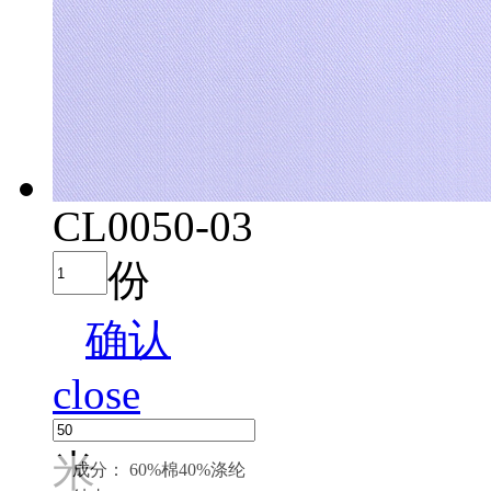
CL0050-03
份
确认
close
米
成分： 60%棉40%涤纶