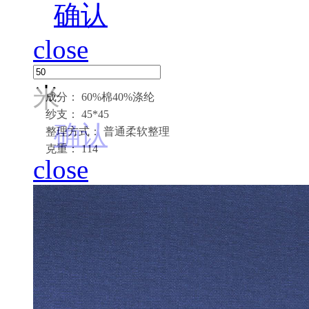
确认
close
米
成分： 60%棉40%涤纶
纱支： 45*45
确认
整理方式： 普通柔软整理
克重： 114
close