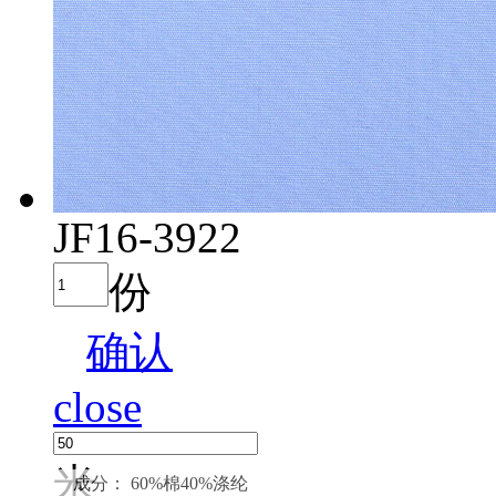
JF16-3922
份
确认
close
米
成分： 60%棉40%涤纶