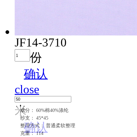
JF14-3710
份
确认
close
米
成分： 60%棉40%涤纶
纱支： 45*45
确认
整理方式： 普通柔软整理
克重： 114