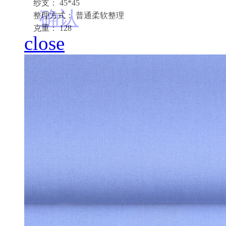
纱支： 45*45
确认
整理方式： 普通柔软整理
克重： 128
close