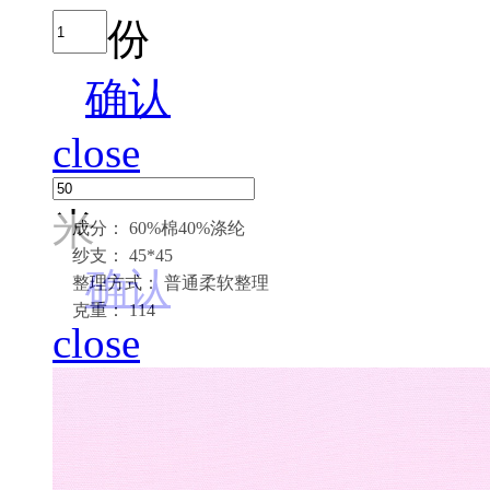
份
确认
close
米
成分： 60%棉40%涤纶
纱支： 45*45
确认
整理方式： 普通柔软整理
克重： 114
close