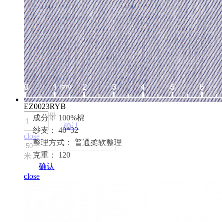
EZ0023RYB
份
成分： 100%棉
确认
纱支： 40*32
close
整理方式： 普通柔软整理
克重： 120
米
确认
close