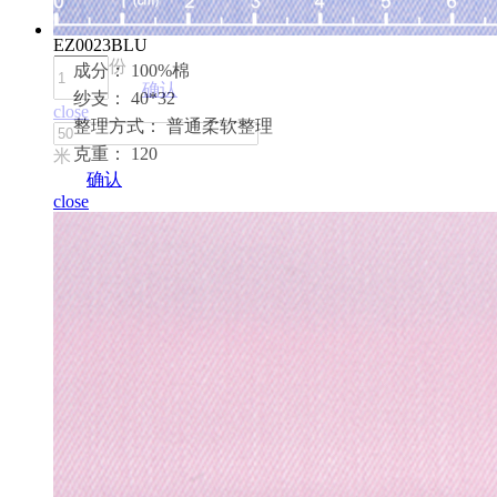
EZ0023BLU
份
成分： 100%棉
确认
纱支： 40*32
close
整理方式： 普通柔软整理
克重： 120
米
确认
close