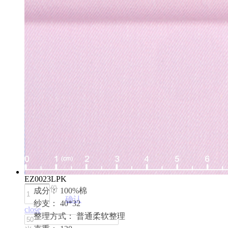
EZ0023LPK
份
成分： 100%棉
确认
纱支： 40*32
close
整理方式： 普通柔软整理