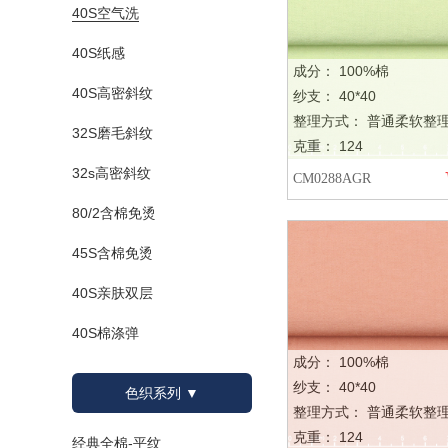
40S空气洗
40S纸感
成分： 100%棉
40S高密斜纹
纱支： 40*40
整理方式： 普通柔软整
32S磨毛斜纹
克重： 124
32s高密斜纹
CM0288AGR
80/2含棉免烫
45S含棉免烫
40S亲肤双层
40S棉涤弹
成分： 100%棉
纱支： 40*40
色织系列 ▼
整理方式： 普通柔软整
克重： 124
经典全棉-平纹