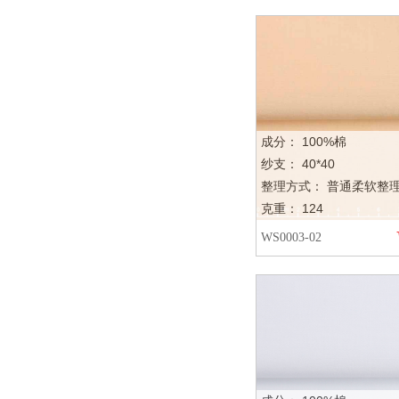
成分： 100%棉
纱支： 40*40
整理方式： 普通柔软整
克重： 124
WS0003-02