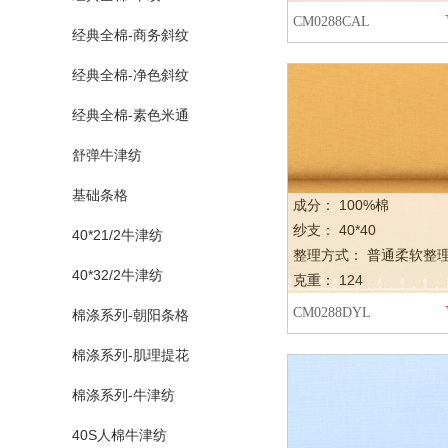
CM0288CAL
经典全棉-商务斜纹
经典全棉-净色斜纹
经典全棉-素色米通
舒弹牛津纺
基础条格
成分： 100%棉
纱支： 40*40
40*21/2牛津纺
整理方式： 普通柔软整
40*32/2牛津纺
克重： 124
CM0288DYL
棉涤系列-朝阳条格
棉涤系列-肌理提花
棉涤系列-牛津纺
40S人棉牛津纺