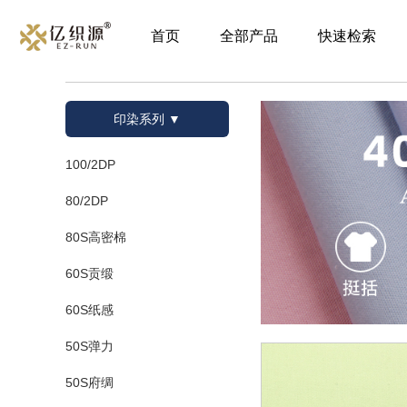
首页
全部产品
快速检索
印染系列 ▼
100/2DP
80/2DP
80S高密棉
60S贡缎
60S纸感
50S弹力
50S府绸