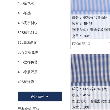
40S空气洗
40S纸感
成分： 60%棉40%涤纶
40S高密斜纹
纱支： 45*45
整理方式： 普通柔软整
32S磨毛斜纹
克重： 108
32s高密斜纹
EZ0017BLU
80/2含棉免烫
45S含棉免烫
40S亲肤双层
40S棉涤弹
成分： 60%棉40%涤纶
纱支： 45*45
色织系列 ▼
整理方式： 普通柔软整
克重： 108
经典全棉-平纹