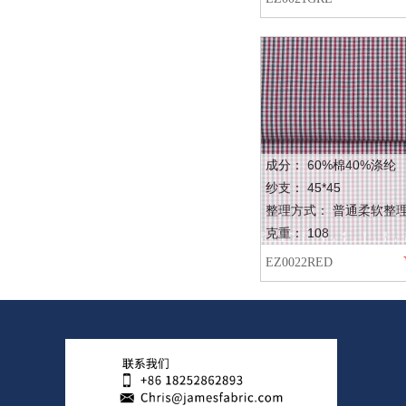
成分： 60%棉40%涤纶
纱支： 45*45
整理方式： 普通柔软整
克重： 108
EZ0022RED