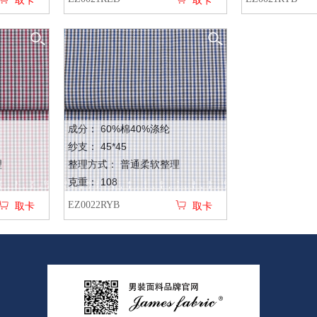
取卡
取卡
成分： 60%棉40%涤纶
纱支： 45*45
理
整理方式： 普通柔软整理
克重： 108
EZ0022RYB
取卡
取卡