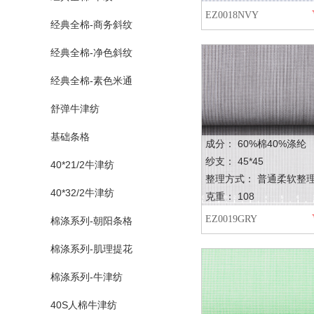
EZ0018NVY
经典全棉-商务斜纹
经典全棉-净色斜纹
经典全棉-素色米通
舒弹牛津纺
基础条格
成分： 60%棉40%涤纶
纱支： 45*45
40*21/2牛津纺
整理方式： 普通柔软整
40*32/2牛津纺
克重： 108
EZ0019GRY
棉涤系列-朝阳条格
棉涤系列-肌理提花
棉涤系列-牛津纺
40S人棉牛津纺