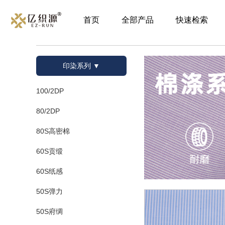
首页
全部产品
快速检索
印染系列 ▼
100/2DP
80/2DP
80S高密棉
60S贡缎
60S纸感
50S弹力
50S府绸